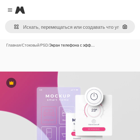
Magnific
Close menu
Поиск 
Главная
/
Стоковый
/
PSD
/
Экран телефона с эфф…
Премиум