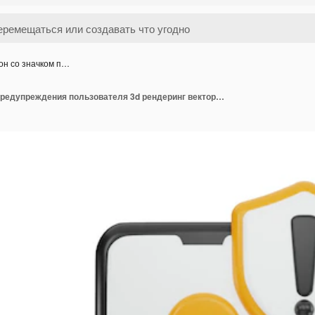
он со значком п…
Телефон со значком предупреждения пользователя 3d рендеринг векторной иллюстрации