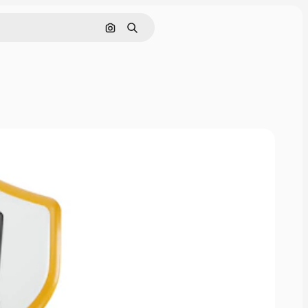
Поиск по изображению
Поиск