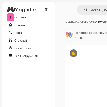
Создать
Главная
/
Стоковый
/
PSD
/
Телеф
Главная
Поиск
Crop3d
Стоковый
Посмотреть
Премиум
Все инструменты