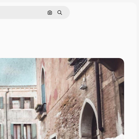
Поиск по изображению
Поиск