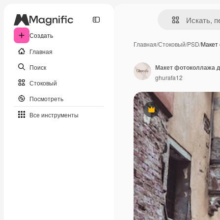
Создать
Главная
/
Стоковый
/
PSD
/
Макет
Главная
Поиск
Макет фотоколлажа д
ghurafa12
Стоковый
Посмотреть
Премиум
Все инструменты