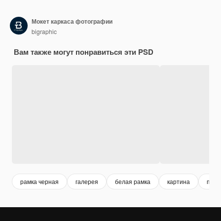
Мокет каркаса фотографии
bigraphic
Вам также могут понравиться эти PSD
рамка черная
галерея
белая рамка
картина
прос