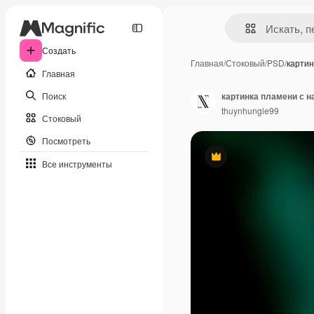
Создать
Главная
/
Стоковый
/
PSD
/
картин
Главная
Поиск
картинка пламени с н
thuynhungle99
Стоковый
Посмотреть
Премиум
Все инструменты