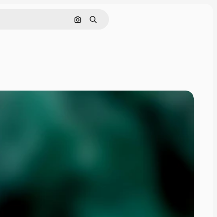
Поиск по изображению
Поиск