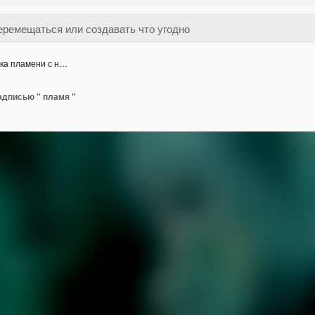
ка пламени с н…
адписью " пламя "