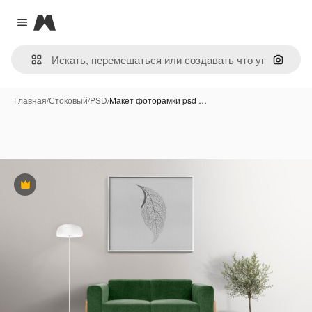
Magnific
Close menu
Поиск 
Главная
/
Стоковый
/
PSD
/
Макет фоторамки psd …
Премиум