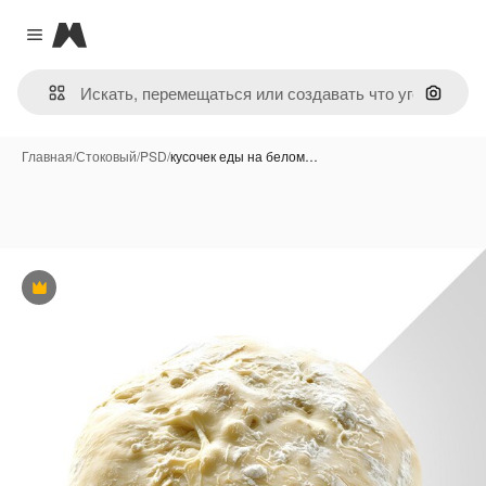
Magnific
Close menu
Поиск 
Главная
/
Стоковый
/
PSD
/
кусочек еды на белом…
Премиум