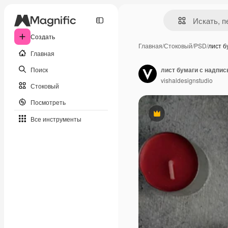
Создать
Главная
/
Стоковый
/
PSD
/
лист б
Главная
Поиск
лист бумаги с надпис
vishaldesignstudio
Стоковый
Посмотреть
Премиум
Все инструменты