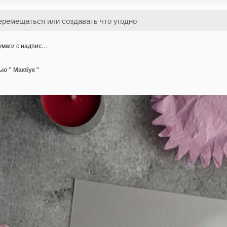
умаги с надпис…
ью " Макбук "