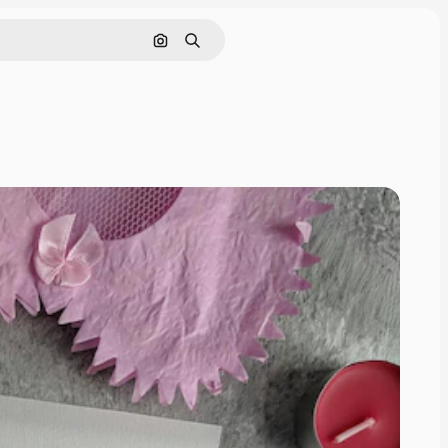
Поиск по изображению
Поиск