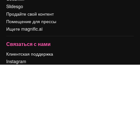
Slidesgo
Продайте свой контент
Помещение для прессы
Ищете magnific.ai
Связаться с нами
Клиентская поддержка
Instagram
YouTube
LinkedIn
TikTok
Discord
X
Reddit
Copyright © 2010-
2026
Freepik Company S.L.U.
Все права защищены
.