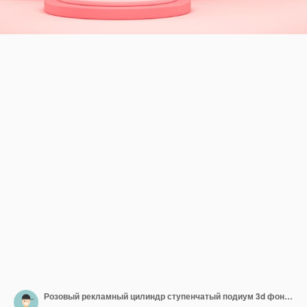
Розовый рекламный цилиндр ступенчатый подиум 3d фон геометрическая витрина реалистичная иллюстрация