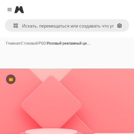
Magnific
Close menu
Поиск 
Главная
/
Стоковый
/
PSD
/
Розовый рекламный ци…
Премиум