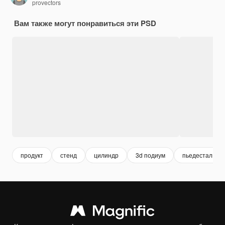
provectors
Вам также могут понравиться эти PSD
продукт
стенд
цилиндр
3d подиум
пьедестал