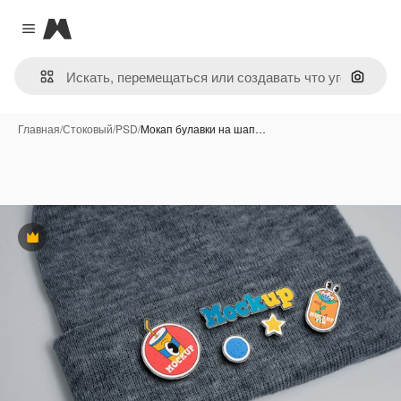
Magnific
Close menu
Поиск 
Главная
/
Стоковый
/
PSD
/
Мокап булавки на шап…
Премиум