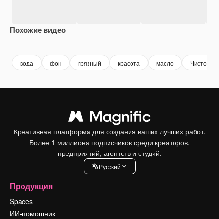
Похожие видео
Premium
Premium
Сгенерировано с помощью ИИ
Premium
Premium
вода
фон
грязный
красота
масло
Чисто
Креативная платформа для создания ваших лучших работ.
Более 1 миллиона подписчиков среди креаторов,
предприятий, агентств и студий.
Pусский
Продукция
Spaces
ИИ-помощник