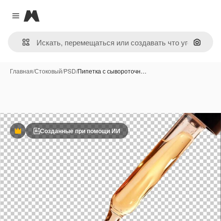
Magnific
Close menu
Поиск 
Главная
/
Стоковый
/
PSD
/
Пипетка с сывороточн…
Созданные при помощи ИИ
Премиум