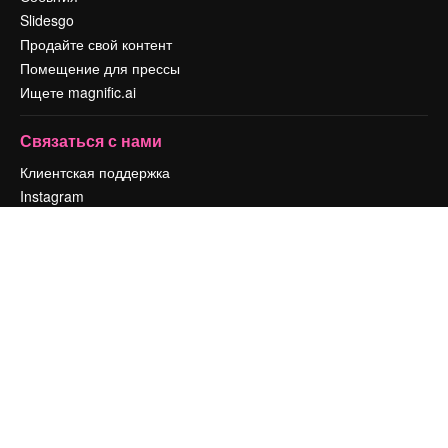
Slidesgo
Продайте свой контент
Помещение для прессы
Ищете magnific.ai
Связаться с нами
Клиентская поддержка
Instagram
YouTube
LinkedIn
TikTok
Discord
X
Reddit
Copyright © 2010-
2026
Freepik Company S.L.U.
Все права защищены
.