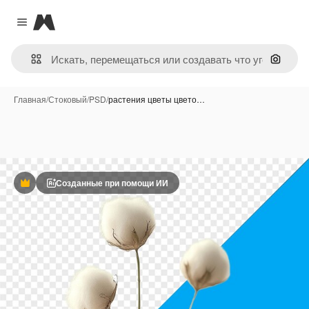
Magnific
Close menu
Поиск 
Главная
/
Стоковый
/
PSD
/
растения цветы цвето…
Созданные при помощи ИИ
Премиум