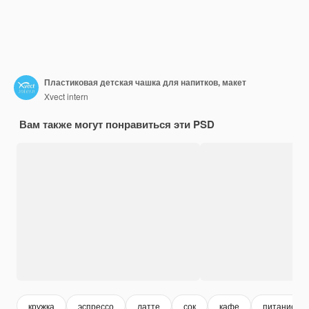
Пластиковая детская чашка для напитков, макет
Xvect intern
Вам также могут понравиться эти PSD
кружка
эспрессо
латте
сок
кафе
питание