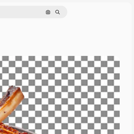
Поиск по изображению
Поиск