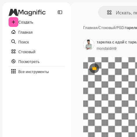
Создать
Главная
/
Стоковый
/
PSD
/
тарелк
Главная
Поиск
тарелка с едой с таре
mondaldm9
Стоковый
Посмотреть
Премиум
Все инструменты