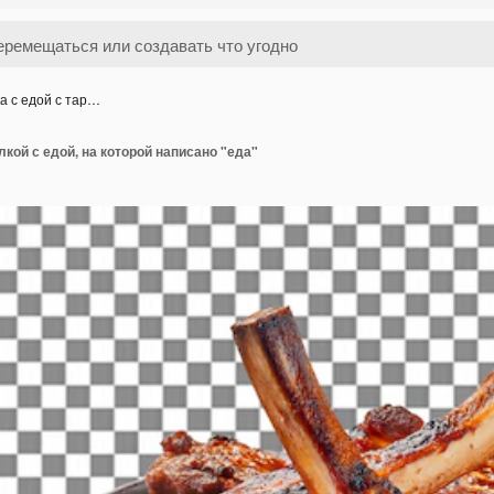
а с едой с тар…
лкой с едой, на которой написано "еда"