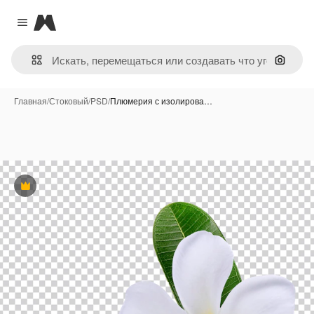
Magnific
Close menu
Поиск 
Главная
/
Стоковый
/
PSD
/
Плюмерия с изолирова…
Премиум