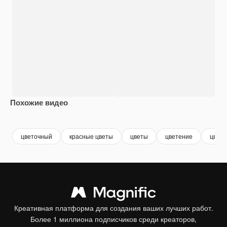
Похожие видео
Premium
Premium
Сгенерировано с помощью ИИ
Premium
Premium
Сгенериров
цветочный
красные цветы
цветы
цветение
цвест
Креативная платформа для создания ваших лучших работ.
Более 1 миллиона подписчиков среди креаторов,