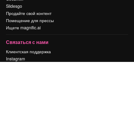
Slidesgo
Продайте свой контент
Помещение для прессы
Ищете magnific.ai
Связаться с нами
Клиентская поддержка
Instagram
YouTube
LinkedIn
TikTok
Discord
X
Reddit
Copyright © 2010-
2026
Freepik Company S.L.U.
Все права защищены
.