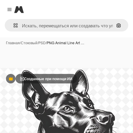
Magnific
Close menu
Поиск 
Главная
/
Стоковый
/
PSD
/
PNG Animal Line Art …
Созданные при помощи ИИ
Премиум