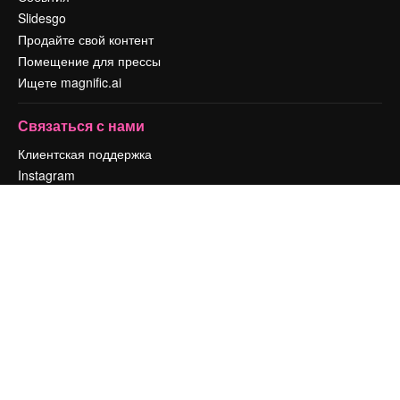
Slidesgo
Продайте свой контент
Помещение для прессы
Ищете magnific.ai
Связаться с нами
Клиентская поддержка
Instagram
YouTube
LinkedIn
TikTok
Discord
X
Reddit
Copyright © 2010-
2026
Freepik Company S.L.U.
Все права защищены
.