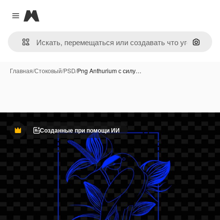
Magnific
Close menu
Поиск 
Главная
/
Стоковый
/
PSD
/
Png Anthurium с силу…
Созданные при помощи ИИ
Премиум