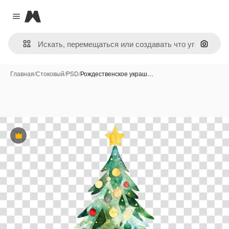
Magnific
Close menu
Поиск 
Главная
/
Стоковый
/
PSD
/
Рождественское украш…
Премиум