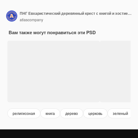
ПНГ Евхаристический деревянный крест с книгой и хостией, изолированными на белом фоне
atlascompany
Вам также могут понравиться эти PSD
религиозная
книга
дерево
церковь
зеленый