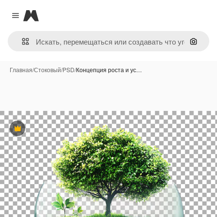
Magnific
Close menu
Поиск 
Главная
/
Стоковый
/
PSD
/
Концепция роста и ус…
Премиум