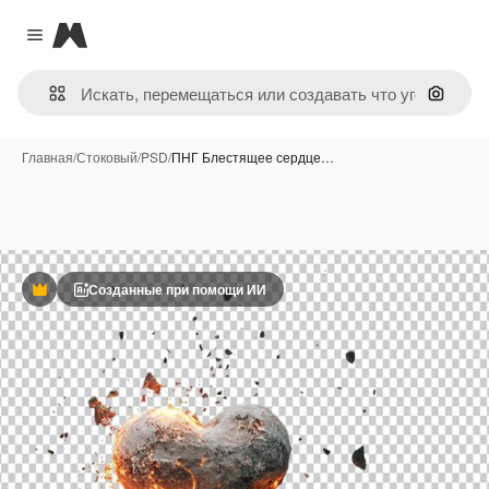
Magnific
Close menu
Поиск 
Главная
/
Стоковый
/
PSD
/
ПНГ Блестящее сердце…
Созданные при помощи ИИ
Премиум