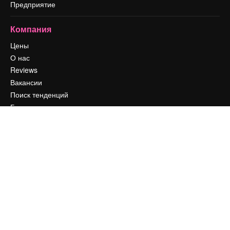
Предприятие
Компания
Цены
О нас
Reviews
Вакансии
Поиск тенденций
Блог
События
Slidesgo
Продайте свой контент
Помещение для прессы
Ищете magnific.ai
Связаться с нами
Клиентская поддержка
Instagram