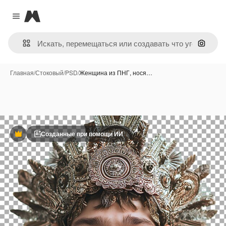
Magnific
Close menu
Поиск 
Главная
/
Стоковый
/
PSD
/
Женщина из ПНГ, нося…
Созданные при помощи ИИ
Премиум