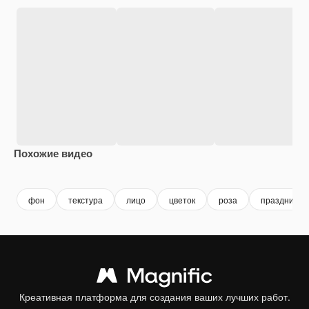
Похожие видео
Premium
Premium
Сгенерировано с помощью ИИ
Premium
Premium
фон
текстура
лицо
цветок
роза
праздник
Креативная платформа для создания ваших лучших работ.