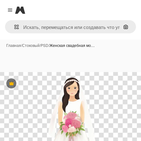
Magnific
Close menu
Поиск 
Главная
/
Стоковый
/
PSD
/
Женская свадебная мо…
Премиум