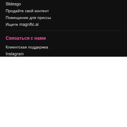
Slidesgo
Продайте свой контент
Помещение для прессы
Ищете magnific.ai
Связаться с нами
Клиентская поддержка
Instagram
YouTube
LinkedIn
TikTok
Discord
X
Reddit
Copyright © 2010-
2026
Freepik Company S.L.U.
Все права защищены
.