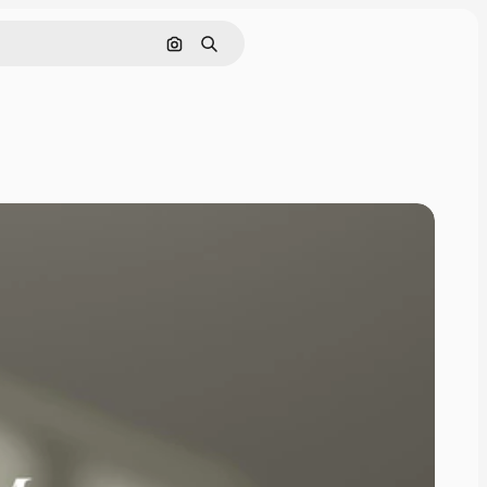
Поиск по изображению
Поиск