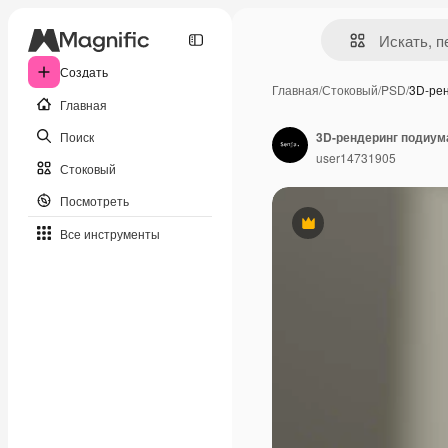
Создать
Главная
/
Стоковый
/
PSD
/
3D-ре
Главная
Поиск
3D-рендеринг подиум
user14731905
Стоковый
Посмотреть
Премиум
Все инструменты