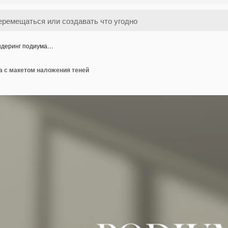
ндеринг подиума…
а с макетом наложения теней