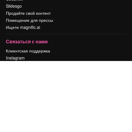
Slidesgo
Продайте свой контент
Помещение для прессы
Ищете magnific.ai
Связаться с нами
Клиентская поддержка
Instagram
YouTube
LinkedIn
TikTok
Discord
X
Reddit
Copyright © 2010-
2026
Freepik Company S.L.U.
Все права защищены
.