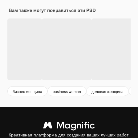
Вам также могут понравиться эти PSD
бизнес женщина
business woman
деловая женщина
ж
Креативная платформа для создания ваших лучших работ.