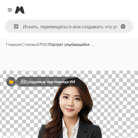
Magnific
Close menu
Поиск 
Главная
/
Стоковый
/
PSD
/
Портрет улыбающейся …
Созданные при помощи ИИ
Премиум