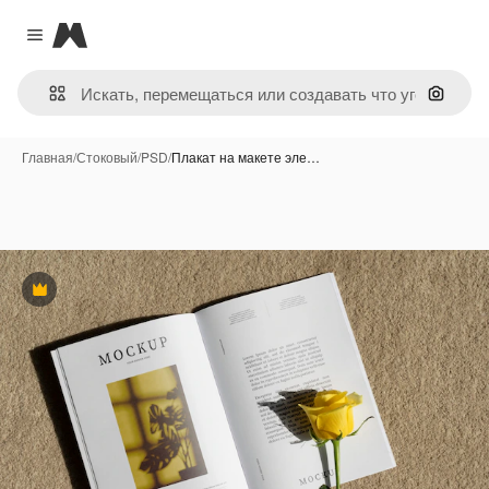
Magnific
Close menu
Поиск 
Главная
/
Стоковый
/
PSD
/
Плакат на макете эле…
Премиум