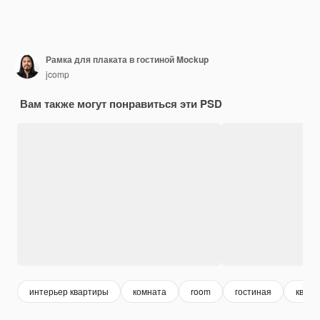
Рамка для плаката в гостиной Mockup
jcomp
Вам также могут понравиться эти PSD
интерьер квартиры
комната
room
гостиная
кварт