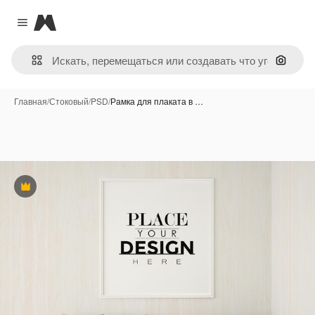
Magnific
Close menu
Поиск 
Главная
/
Стоковый
/
PSD
/
Рамка для плаката в …
Премиум