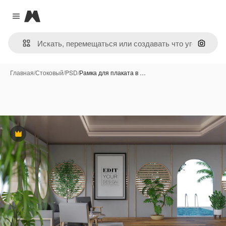
Magnific
Close menu
Поиск 
Главная
/
Стоковый
/
PSD
/
Рамка для плаката в …
Премиум