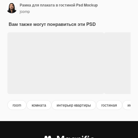
Рамка для плаката в гостиной Psd Mockup
jcomp
Вам также могут понравиться эти PSD
room
комната
интерьер квартиры
гостиная
интер