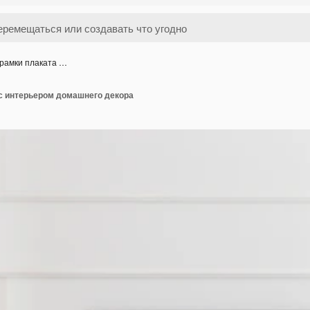
рамки плаката …
 с интерьером домашнего декора