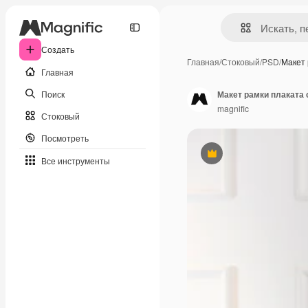
Создать
Главная
/
Стоковый
/
PSD
/
Макет 
Главная
Поиск
Макет рамки плаката
magnific
Стоковый
Посмотреть
Премиум
Все инструменты