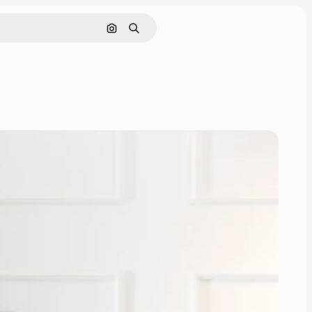
Поиск по изображению
Поиск