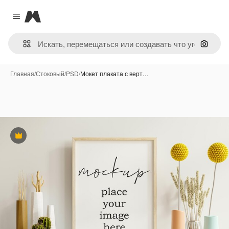
Magnific
Close menu
Поиск 
Главная
/
Стоковый
/
PSD
/
Мокет плаката с верт…
Премиум