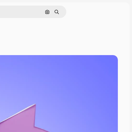
Поиск по изображению
Поиск