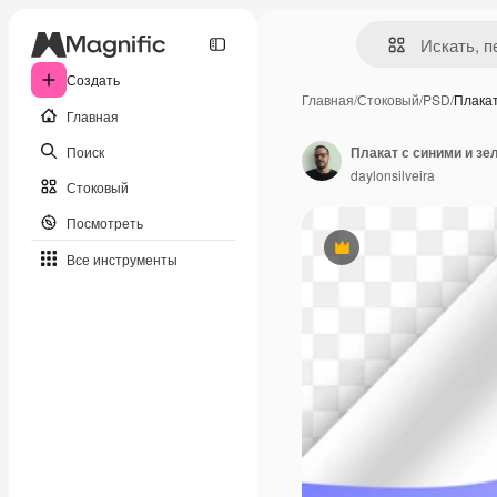
Создать
Главная
/
Стоковый
/
PSD
/
Плакат
Главная
Поиск
Плакат с синими и з
daylonsilveira
Стоковый
Посмотреть
Премиум
Все инструменты