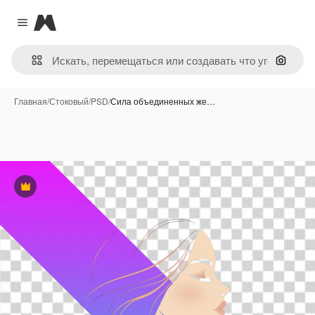
Magnific
Close menu
Поиск 
Главная
/
Стоковый
/
PSD
/
Сила объединенных же…
Премиум