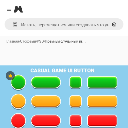
Magnific
Close menu
Поиск 
Главная
/
Стоковый
/
PSD
/
Премиум случайный иг…
Премиум