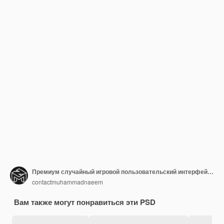
Премиум случайный игровой пользовательский интерфейс игровой интерфейс кнопка причинно-следственная игровая интерфейс всплывающий окно интерфейс диалог
contactmuhammadnaeem
Вам также могут понравиться эти PSD