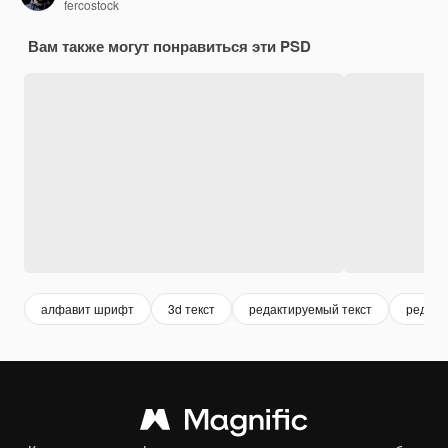
fercostock
Вам также могут понравиться эти PSD
алфавит шрифт
3d текст
редактируемый текст
редакт