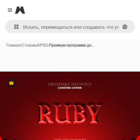
Magnific
Close menu
Поиск 
Главная
/
Стоковый
/
PSD
/
Премиум-программа дл…
Премиум