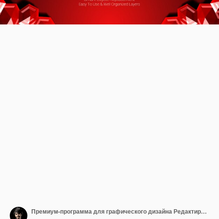
Премиум-программа для графического дизайна Редактируемый эффект 3D-текста в Gemstone Edition Red Maroon Ruby Shiny Design