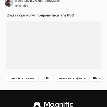
мобильный дизайн таблицы цен
gkaliraj89
Вам также могут понравиться эти PSD
ценообразование
UI Kit
дизайн интерфейса
Шаблон с