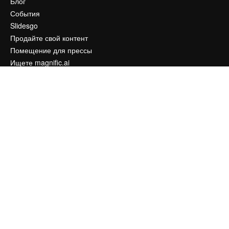
Блог
События
Slidesgo
Продайте свой контент
Помещение для прессы
Ищете magnific.ai
Связаться с нами
Клиентская поддержка
Instagram
YouTube
LinkedIn
TikTok
Discord
X
Reddit
Copyright © 2010-
2026
Freepik Company S.L.U.
Все права защищены
.