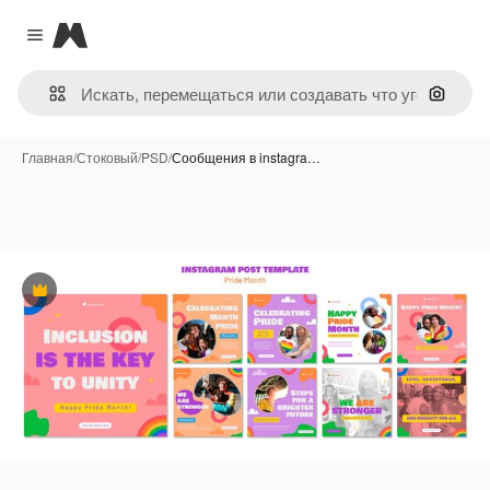
Magnific
Close menu
Поиск 
Главная
/
Стоковый
/
PSD
/
Сообщения в instagra…
Премиум