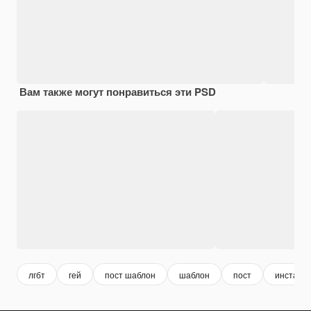
Вам также могут понравиться эти PSD
лгбт
гей
пост шаблон
шаблон
пост
инстагра