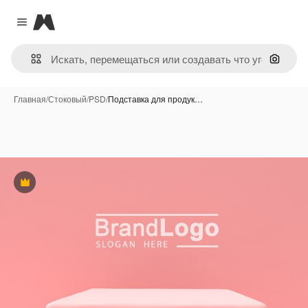
Magnific
Close menu
Поиск 
Главная
/
Стоковый
/
PSD
/
Подставка для продук…
Премиум