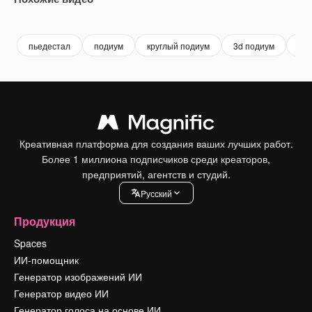
Premium
Premium
пьедестал
подиум
круглый подиум
3d подиум
3d 
Креативная платформа для создания ваших лучших работ.
Более 1 миллиона подписчиков среди креаторов,
предприятий, агентств и студий.
Pусский
Продукция
Spaces
ИИ-помощник
Генератор изображений ИИ
Генератор видео ИИ
Генератор голоса на основе ИИ