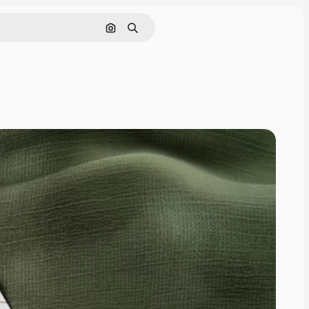
Поиск по изображению
Поиск