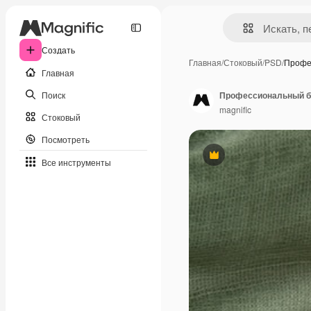
Создать
Главная
/
Стоковый
/
PSD
/
Профе
Главная
Поиск
Профессиональный бу
magnific
Стоковый
Посмотреть
Премиум
Все инструменты