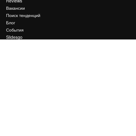
Reviews
Вакансии
Поиск тенденций
Блог
События
Slidesgo
Продайте свой контент
Помещение для прессы
Ищете magnific.ai
Связаться с нами
Клиентская поддержка
Instagram
YouTube
LinkedIn
TikTok
Discord
X
Reddit