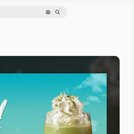
Поиск по изображению
Поиск