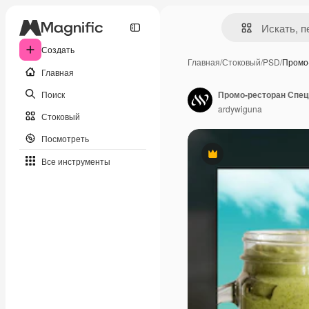
Создать
Главная
/
Стоковый
/
PSD
/
Промо
Главная
Поиск
Промо-ресторан Спец
ardywiguna
Стоковый
Посмотреть
Премиум
Все инструменты