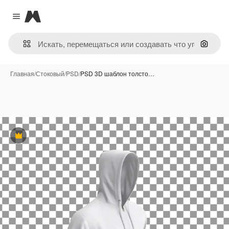
Magnific
Close menu
Поиск 
Главная
/
Стоковый
/
PSD
/
PSD 3D шаблон толсто…
Премиум