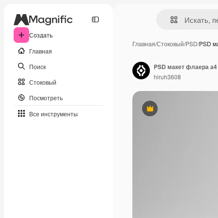
Создать
Главная
/
Стоковый
/
PSD
/
PSD м
Главная
Поиск
PSD макет флаера а4
hiruh3608
Стоковый
Посмотреть
Премиум
Все инструменты