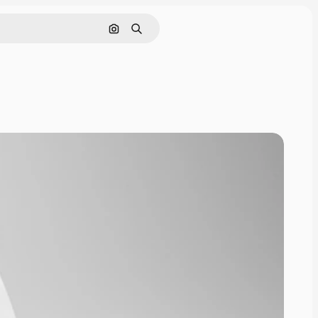
Поиск по изображению
Поиск