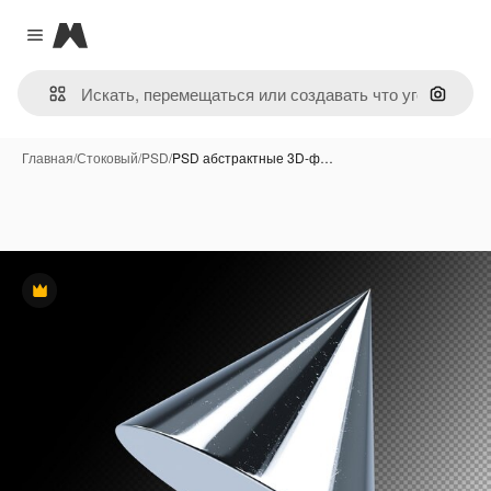
Magnific
Close menu
Поиск 
Главная
/
Стоковый
/
PSD
/
PSD абстрактные 3D-ф…
Премиум