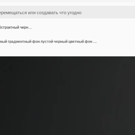
бстрактный черн…
PSD Абстрактный черный градиентный фон пустой черный цветный фон студийной комнаты