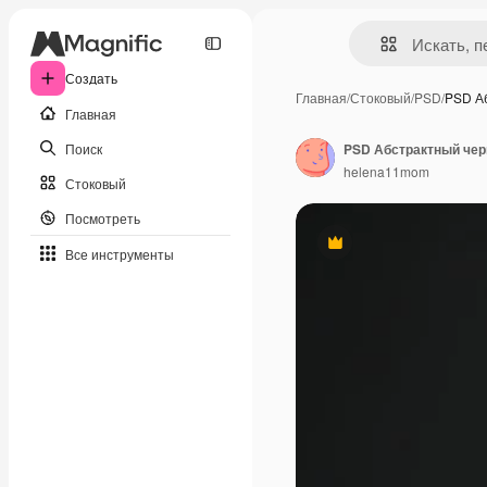
Создать
Главная
/
Стоковый
/
PSD
/
PSD А
Главная
Поиск
helena11mom
Стоковый
Посмотреть
Премиум
Все инструменты