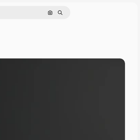
Поиск по изображению
Поиск