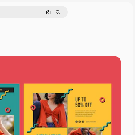
Поиск по изображению
Поиск