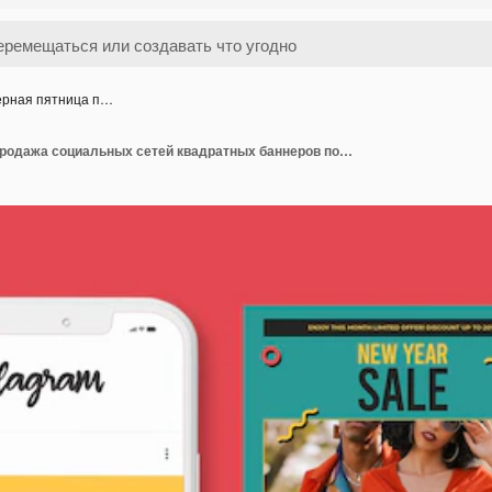
ерная пятница п…
PSD черная пятница продажа социальных сетей квадратных баннеров посты шаблон