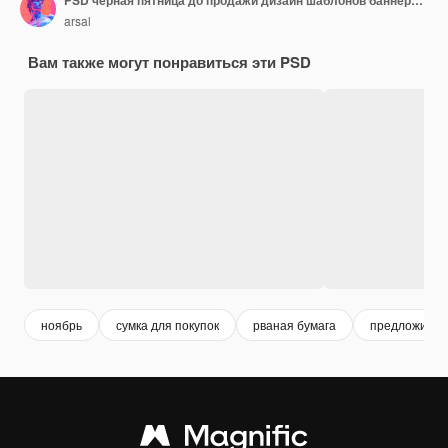
PSD черная пятница до продажи дизайн шаблонов баннеров для социальных сетей с редактируемым текстом
arsal
Вам также могут понравиться эти PSD
ноябрь
сумка для покупок
рваная бумага
предложить 