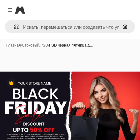
Magnific
Close menu
Поиск 
Главная
/
Стоковый
/
PSD
/
PSD черная пятница д…
Премиум