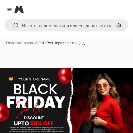
Magnific
Close menu
Поиск 
Главная
/
Стоковый
/
PSD
/
Psd Черная пятница д…
Премиум