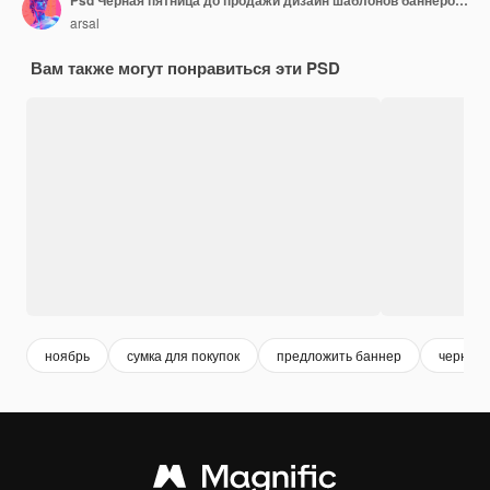
Psd Черная пятница до продажи дизайн шаблонов баннеров для социальных сетей с редактируемым текстом
arsal
Вам также могут понравиться эти PSD
ноябрь
сумка для покупок
предложить баннер
черная 