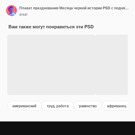
Плакат празднования Месяца черной истории PSD с поднятой рукой с зажатым кулаком Движение против расизма
arsal
Вам также могут понравиться эти PSD
американский
труд, работа
равенство
африканец