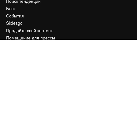
Поиск тенденций
Блог
События
Slidesgo
Продайте свой контент
Помещение для прессы
Ищете magnific.ai
Связаться с нами
Клиентская поддержка
Instagram
YouTube
LinkedIn
TikTok
Discord
X
Reddit