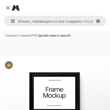
Magnific
Close menu
Поиск 
Главная
/
Стоковый
/
PSD
/
Дизайн макета черной…
Премиум